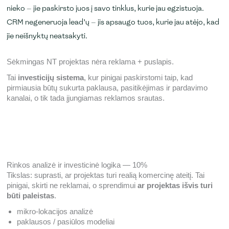
Vystytojo autoriteto stiprinimas viešoje erdvėje — LinkedIn,
Atsako laikas
nieko — jie paskirsto juos į savo tinklus, kurie jau egzistuoja.
Šis kanalas dažnai būna stabiliausias iš visų — jis mažiau
publikacijos
Jei šis etapas silpnas, likę 90% biudžeto neveikia.
CRM negeneruoja lead’ų — jis apsaugo tuos, kurie jau atėjo, kad
priklauso nuo rinkos svyravimų nei reklama.
Automatizuotos follow-up sekos
jie neišnyktų neatsakyti.
Šis sluoksnis veikia tyliai, bet nuolat — pirkėjas priima
Lead scoring
sprendimą lengviau, kai jaučiasi saugus dar prieš pirmą
Sėkmingas NT projektas nėra reklama + puslapis.
kontaktą.
Pardavimo scenarijai
Tai
investicijų sistema
, kur pinigai paskirstomi taip, kad
Pipeline kontrolė
pirmiausia būtų sukurta paklausa, pasitikėjimas ir pardavimo
kanalai, o tik tada įjungiamas reklamos srautas.
Mažiausia biudžeto dalis, bet ta, kuri nulemia, ar ankstesnės
penkios dirba be nuostolių.
Rinkos analizė ir investicinė logika — 10%
Tikslas: suprasti, ar projektas turi realią komercinę ateitį. Tai
pinigai, skirti ne reklamai, o sprendimui
ar projektas išvis turi
būti paleistas
.
mikro-lokacijos analizė
paklausos / pasiūlos modeliai