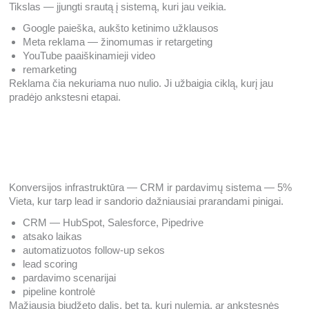
Tikslas — įjungti srautą į sistemą, kuri jau veikia.
Google paieška, aukšto ketinimo užklausos
Meta reklama — žinomumas ir retargeting
YouTube paaiškinamieji video
remarketing
Reklama čia nekuriama nuo nulio. Ji užbaigia ciklą, kurį jau
pradėjo ankstesni etapai.
Konversijos infrastruktūra — CRM ir pardavimų sistema — 5%
Vieta, kur tarp lead ir sandorio dažniausiai prarandami pinigai.
CRM — HubSpot, Salesforce, Pipedrive
atsako laikas
automatizuotos follow-up sekos
lead scoring
pardavimo scenarijai
pipeline kontrolė
Mažiausia biudžeto dalis, bet ta, kuri nulemia, ar ankstesnės