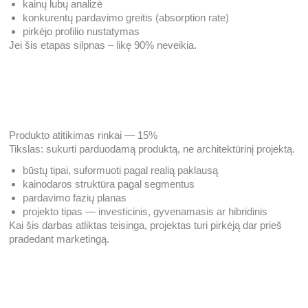
kainų lubų analizė
konkurentų pardavimo greitis (absorption rate)
pirkėjo profilio nustatymas
Jei šis etapas silpnas – likę 90% neveikia.
Produkto atitikimas rinkai — 15%
Tikslas: sukurti parduodamą produktą, ne architektūrinį projektą.
būstų tipai, suformuoti pagal realią paklausą
kainodaros struktūra pagal segmentus
pardavimo fazių planas
projekto tipas — investicinis, gyvenamasis ar hibridinis
Kai šis darbas atliktas teisinga, projektas turi pirkėją dar prieš
pradedant marketingą.