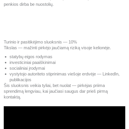
penkios dirba be nuostolių.
Turinio ir pasitikėjimo sluoksnis — 10%
Tikslas — mažinti pirkėjo jaučiamą riziką visoje kelionėje.
statybų eigos rodymas
investiciniai paaiškinimai
socialiniai įrodymai
vystytojo autoriteto stiprinimas viešoje erdvėje — LinkedIn,
publikacijos
Šis sluoksnis veikia tyliai, bet nuolat — pirkėjas priima
sprendimą lengviau, kai jaučiasi saugus dar prieš pirmą
kontaktą.