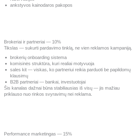
ankstyvos kainodaros pakopos
Brokeriai ir partneriai — 10%
Tikslas — sukurti pardavimo tinklą, ne vien reklamos kampaniją.
brokerių onboarding sistema
komisinės struktūra, kuri realiai motyvuoja
sales kit — viskas, ko partneriui reikia parduoti be papildomų
klausimų
B2B partneriai — bankai, investuotojai
Šis kanalas dažnai būna stabiliausias iš visų — jis mažiau
priklauso nuo rinkos svyravimų nei reklama.
Performance marketingas — 15%