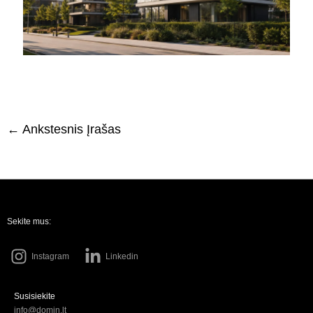
←
Ankstesnis Įrašas
Sekite mus:
Instagram
Linkedin
Susisiekite
info@domin.lt