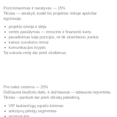
Pozicionavimas ir naratyvas — 15%
Tikslas — atsakyti, kodėl šis projektas rinkoje apskritai
egzistuoja.
projekto istorija ir idėja
vertės pasiūlymas — emocinis ir finansinis kartu
pavadinimas kaip pozicijos, ne tik skambesio, įrankis
kainos suvokimo rėmai
komunikacijos kryptis
Tai sukuria vertę dar prieš skelbimus.
Pre-sales sistema — 20%
Didžiausia biudžeto dalis, ir dažniausiai — labiausiai neįvertinta.
Tikslas – parduoti dar prieš oficialų paleidimą.
VIP laukiančiųjų sąrašo kūrimas
ankstyvų pirkėjų segmentas
rezervacijos