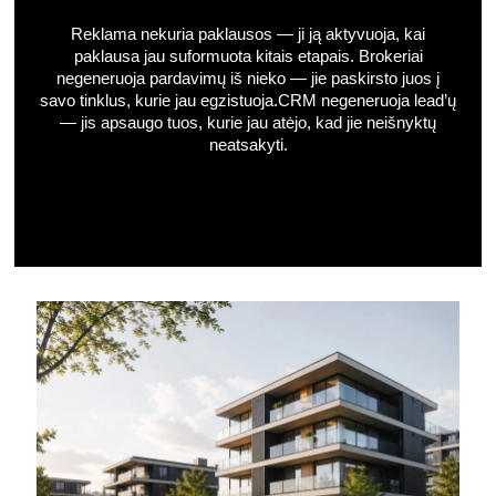
Reklama nekuria paklausos — ji ją aktyvuoja, kai
paklausa jau suformuota kitais etapais. Brokeriai
negeneruoja pardavimų iš nieko — jie paskirsto juos į
savo tinklus, kurie jau egzistuoja.CRM negeneruoja lead’ų
— jis apsaugo tuos, kurie jau atėjo, kad jie neišnyktų
neatsakyti.