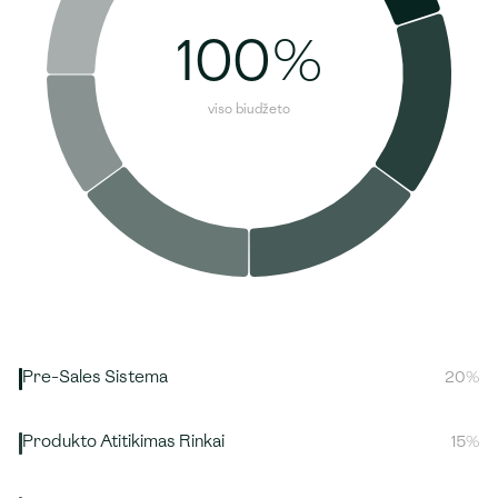
100%
viso biudžeto
Pre-Sales Sistema
20%
Parduoti dar prieš oficialų paleidimą. Didžiausia biudžeto
Produkto Atitikimas Rinkai
15%
dalis, ir dažniausiai — labiausiai neįvertinta.
Sukurti parduodamą produktą, ne architektūrinį