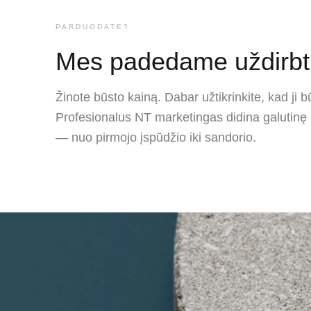
PARDUODATE?
Mes padedame uždirbti
Žinote būsto kainą. Dabar užtikrinkite, kad ji b
Profesionalus NT marketingas didina galutinę
— nuo pirmojo įspūdžio iki sandorio.