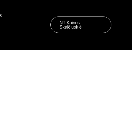
s
NT Kainos
Skaičiuoklė