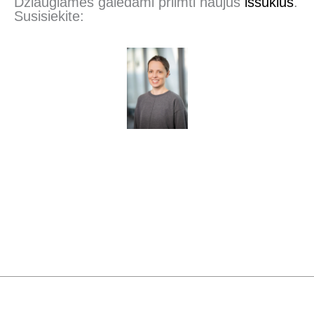
Džiaugiamės galėdami priimti naujus
iššūkius
.
Susisiekite: