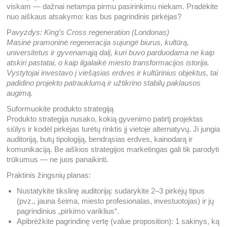
viskam — dažnai netampa pirmu pasirinkimu niekam. Pradėkite
nuo aiškaus atsakymo: kas bus pagrindinis pirkėjas?
P
avyzdys: King’s Cross regeneration (Londonas)
Masinė pramoninė regeneracija sujungė biurus, kultūrą,
universitetus ir gyvenamąją dalį, kuri buvo parduodama ne kaip
atskiri pastatai, o kaip ilgalaikė miesto transformacijos istorija.
Vystytojai investavo į viešąsias erdves ir kultūrinius objektus, tai
padidino projekto patrauklumą ir užtikrino stabilų paklausos
augimą.
Suformuokite produkto strategiją
Produkto strategija nusako, kokią gyvenimo patirtį projektas
siūlys ir kodėl pirkėjas turėtų rinktis jį vietoje alternatyvų. Ji jungia
auditoriją, butų tipologiją, bendrąsias erdves, kainodarą ir
komunikaciją. Be aiškios strategijos marketingas gali tik parodyti
trūkumus — ne juos panaikinti.
Praktinis žingsnių planas:
Nustatykite tikslinę auditoriją: sudarykite 2–3 pirkėjų tipus
(pvz., jauna šeima, miesto profesionalas, investuotojas) ir jų
pagrindinius „pirkimo variklius“.
Apibrėžkite pagrindinę vertę (value proposition): 1 sakinys, ką