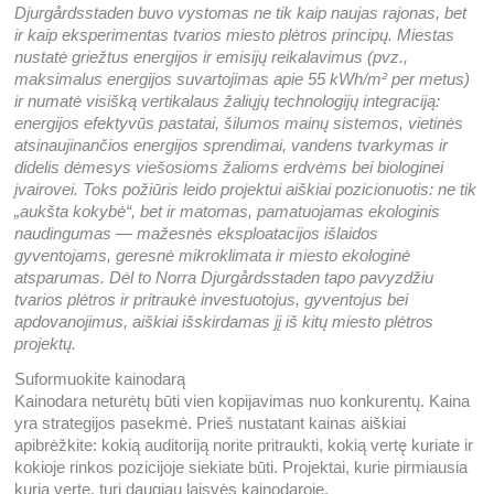
Djurgårdsstaden buvo vystomas ne tik kaip naujas rajonas, bet
ir kaip eksperimentas tvarios miesto plėtros principų. Miestas
nustatė griežtus energijos ir emisijų reikalavimus (pvz.,
maksimalus energijos suvartojimas apie 55 kWh/m² per metus)
ir numatė visišką vertikalaus žaliųjų technologijų integraciją:
energijos efektyvūs pastatai, šilumos mainų sistemos, vietinės
atsinaujinančios energijos sprendimai, vandens tvarkymas ir
didelis dėmesys viešosioms žalioms erdvėms bei biologinei
įvairovei. Toks požiūris leido projektui aiškiai pozicionuotis: ne tik
„aukšta kokybė“, bet ir matomas, pamatuojamas ekologinis
naudingumas — mažesnės eksploatacijos išlaidos
gyventojams, geresnė mikroklimata ir miesto ekologinė
atsparumas. Dėl to Norra Djurgårdsstaden tapo pavyzdžiu
tvarios plėtros ir pritraukė investuotojus, gyventojus bei
apdovanojimus, aiškiai išskirdamas jį iš kitų miesto plėtros
projektų.
Suformuokite kainodarą
Kainodara neturėtų būti vien kopijavimas nuo konkurentų. Kaina
yra strategijos pasekmė. Prieš nustatant kainas aiškiai
apibrėžkite: kokią auditoriją norite pritraukti, kokią vertę kuriate ir
kokioje rinkos pozicijoje siekiate būti. Projektai, kurie pirmiausia
kuria vertę, turi daugiau laisvės kainodaroje.