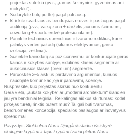
projektas suteikia (pvz., „ramus šeimyninis gyvenimas arti
mokyklų“).
Sudarykite butų portfelį pagal paklausą.
Išrinkite svarbiausias bendrąsias erdves ir paslaugas pagal
auditoriją (pvz., vaikų zona + darželis jaunoms šeimoms;
coworking + sporto erdvė profesionalams).
Parinkite techninius sprendinius ir tvarumo rodiklius, kurie
palaikys vertės pažadą (šilumos efektyvumas, garso
izoliacija, želdiniai).
Susiekite kainodarą su pozicionavimu: ar konkuruojate geros
kainos ir kokybės santyje, vidutinės klasės segmente ar
aukščiausios klasės (premium) segmente.
Paruoškite 3–5 aiškius pardavimo argumentus, kuriuos
naudojate komunikacijoje ir pardavimų scenoje.
Nuspręskite, kuo projektas skirsis nuo konkurentų
Gera vieta, „aukšta kokybė“ ar „moderni architektūra“ šiandien
jau yra bendriniai teiginiai. Reikalingas aiškus skirtumas: kodėl
pirkėjas turėtų rinktis būtent mus? Tai gali būti tvarumas,
bendruomenės koncepcija, specialios paslaugos ar inovatyvūs
sprendimai.
Pavyzdys: Stokholmo Norra Djurgårdsstaden išsiskyrė
ekologine kryptimi ir tapo kryptimi tvariai plėtrai. Norra