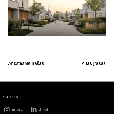
←
Ankstesnis Įrašas
Kitas Įrašas
→
Sekite mus:
Instagram
Linkedin