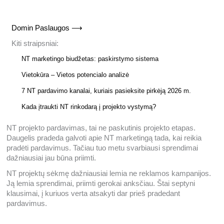
Domin Paslaugos ⟶
Kiti straipsniai:
NT marketingo biudžetas: paskirstymo sistema
Vietokūra – Vietos potencialo analizė
7 NT pardavimo kanalai, kuriais pasieksite pirkėją 2026 m.
Kada įtraukti NT rinkodarą į projekto vystymą?
NT projekto pardavimas, tai ne paskutinis projekto etapas.
Daugelis pradeda galvoti apie NT marketingą tada, kai reikia
pradėti pardavimus. Tačiau tuo metu svarbiausi sprendimai
dažniausiai jau būna priimti.
NT projektų sėkmę dažniausiai lemia ne reklamos kampanijos.
Ją lemia sprendimai, priimti gerokai anksčiau. Štai septyni
klausimai, į kuriuos verta atsakyti dar prieš pradedant
pardavimus.