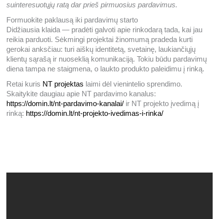
suinteresuotųjų ratą dar prieš pirmuosius pardavimus.
Formuokite paklausą iki pardavimų starto
Didžiausia klaida — pradėti galvoti apie rinkodarą tada, kai jau
reikia parduoti. Sėkmingi projektai žinomumą pradeda kurti
gerokai anksčiau: turi aiškų identitetą, svetainę, laukiančiųjų
klientų sąrašą ir nuoseklią komunikaciją. Tokiu būdu pardavimų
diena tampa ne staigmena, o laukto produkto paleidimu į rinką.
Retai kuris
NT projektas
laimi dėl vienintelio sprendimo.
Skaitykite daugiau apie NT pardavimo kanalus:
https://domin.lt/nt-pardavimo-kanalai/
ir NT projekto įvedimą į
rinką:
https://domin.lt/nt-projekto-ivedimas-i-rinka/