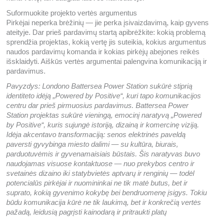
Suformuokite projekto vertės argumentus
Pirkėjai neperka brėžinių — jie perka įsivaizdavimą, kaip gyvens
ateityje. Dar prieš pardavimų startą apibrėžkite: kokią problemą
sprendžia projektas, kokią vertę jis suteikia, kokius argumentus
naudos pardavimų komanda ir kokias pirkėjų abejones reikės
išsklaidyti. Aiškūs vertės argumentai palengvina komunikaciją ir
pardavimus.
Pavyzdys: Londono Battersea Power Station sukūrė stiprią
identiteto idėją „Powered by Positive“, kuri tapo komunikacijos
centru dar prieš pirmuosius pardavimus. Battersea Power
Station projektas sukūrė vieningą, emocinį naratyvą „Powered
by Positive“, kuris sujungė istoriją, dizainą ir komercinę viziją.
Idėja akcentavo transformaciją: senos elektrinės paveldą
paversti gyvybinga miesto dalimi — su kultūra, biurais,
parduotuvėmis ir gyvenamaisiais būstais. Šis naratyvas buvo
naudojamas visuose kontaktuose — nuo prekybos centro ir
svetainės dizaino iki statybvietės aptvarų ir renginių — todėl
potencialūs pirkėjai ir nuomininkai ne tik matė butus, bet ir
suprato, kokią gyvenimo kokybę bei bendruomenę įsigys. Tokiu
būdu komunikacija kūrė ne tik laukimą, bet ir konkrečią vertės
pažadą, leidusią pagrįsti kainodarą ir pritraukti platų