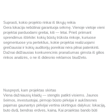
Suprasti, kokio projekto rinkai iš tikrųjų reikia
Gera lokacija nebūtinai garantuoja sėkmę. Vienoje vietoje vieni
projektai parduodami greitai, kiti — lėtai. Prieš priimant
sprendimus ištirkite: kokių būstų trūksta rinkoje, kuriuose
segmentuose yra perteklius, kokie projektai realizuojami
greičiausiai ir kokių auditorijų poreikiai nėra pilnai patenkinti.
Dažnai didžiausias konkurencinis pranašumas gimsta iš gilios
rinkos analizės, o ne iš didesnio reklamos biudžeto.
Nuspręsti, kam projektas skirtas
Viena dažniausių klaidų — stengtis patikti visiems. Jaunos
šeimos, investuotojai, pirmojo būsto pirkėjai ir aukštesnes
pajamas gaunantys pirkėjai vertina skirtingus dalykus: lokaciją,
buto dydį, bendras erdves, kainą. Kai projektas bando būti